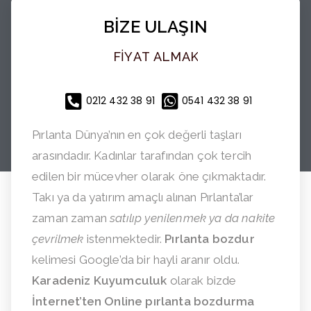
BİZE ULAŞIN
F
İ
Y
A
T
A
L
M
A
K
0212 432 38 91
0541 432 38 91
Pırlanta Dünya’nın en çok değerli taşları
arasındadır. Kadınlar tarafından çok tercih
edilen bir mücevher olarak öne çıkmaktadır.
Takı ya da yatırım amaçlı alınan Pırlanta’lar
zaman zaman
satılıp yenilenmek ya da nakite
çevrilmek
istenmektedir.
Pırlanta bozdur
kelimesi Google’da bir hayli aranır oldu.
Karadeniz Kuyumculuk
olarak bizde
İnternet’ten Online pırlanta bozdurma