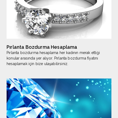
Pırlanta Bozdurma Hesaplama
Pırlanta bozdurma hesaplama her kadının merak ettiği
konular arasında yer alıyor. Pırlanta bozdurma fiyatını
hesaplamak için bize ulaşabilirsiniz.