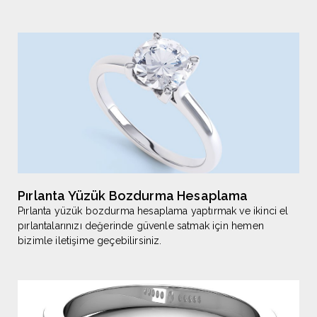
Pırlanta Yüzük Bozdurma Hesaplama
Pırlanta yüzük bozdurma hesaplama yaptırmak ve ikinci el
pırlantalarınızı değerinde güvenle satmak için hemen
bizimle iletişime geçebilirsiniz.